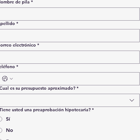
ombre de pila
*
pellido
*
orreo electrónico
*
eléfono
*
Cual es su presupuesto aproximado?
*
Tiene usted una preaprobación hipotecaria?
*
Sí
No